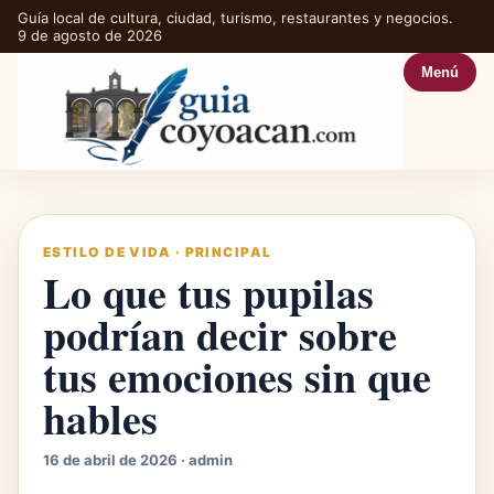
Guía local de cultura, ciudad, turismo, restaurantes y negocios.
9 de agosto de 2026
Menú
ESTILO DE VIDA
·
PRINCIPAL
Lo que tus pupilas
podrían decir sobre
tus emociones sin que
hables
16 de abril de 2026 · admin