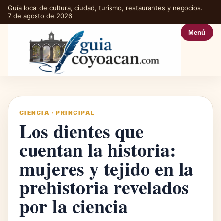
Guía local de cultura, ciudad, turismo, restaurantes y negocios.
7 de agosto de 2026
Menú
CIENCIA
·
PRINCIPAL
Los dientes que
cuentan la historia:
mujeres y tejido en la
prehistoria revelados
por la ciencia