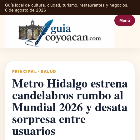
Guía local de cultura, ciudad, turismo, restaurantes y negocios.
6 de agosto de 2026
Menú
PRINCIPAL
·
SALUD
Metro Hidalgo estrena
candelabros rumbo al
Mundial 2026 y desata
sorpresa entre
usuarios