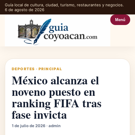
Guía local de cultura, ciudad, turismo, restaurantes y negocios.
6 de agosto de 2026
Menú
DEPORTES
·
PRINCIPAL
México alcanza el
noveno puesto en
ranking FIFA tras
fase invicta
1 de julio de 2026 · admin