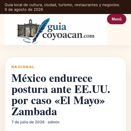
Guía local de cultura, ciudad, turismo, restaurantes y negocios.
6 de agosto de 2026
Menú
NACIONAL
México endurece
postura ante EE.UU.
por caso «El Mayo»
Zambada
7 de julio de 2026 · admin