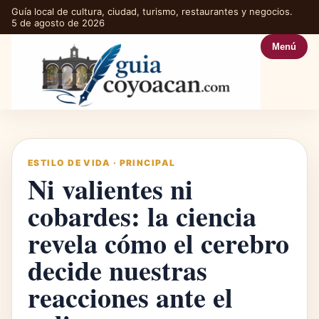
Guía local de cultura, ciudad, turismo, restaurantes y negocios.
5 de agosto de 2026
Menú
ESTILO DE VIDA
·
PRINCIPAL
Ni valientes ni
cobardes: la ciencia
revela cómo el cerebro
decide nuestras
reacciones ante el