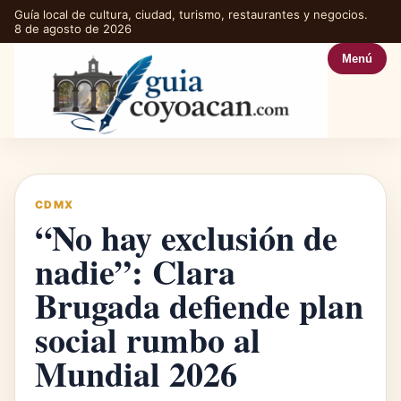
Guía local de cultura, ciudad, turismo, restaurantes y negocios.
8 de agosto de 2026
Menú
CDMX
“No hay exclusión de
nadie”: Clara
Brugada defiende plan
social rumbo al
Mundial 2026