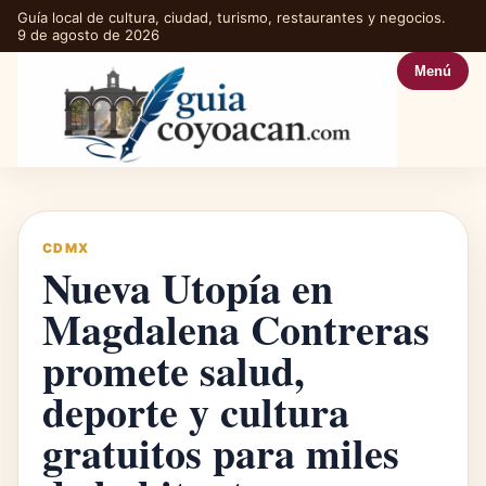
Guía local de cultura, ciudad, turismo, restaurantes y negocios.
9 de agosto de 2026
Menú
CDMX
Nueva Utopía en
Magdalena Contreras
promete salud,
deporte y cultura
gratuitos para miles