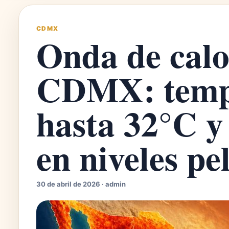
CDMX
Onda de calo
CDMX: temp
hasta 32°C y
en niveles pe
30 de abril de 2026 · admin