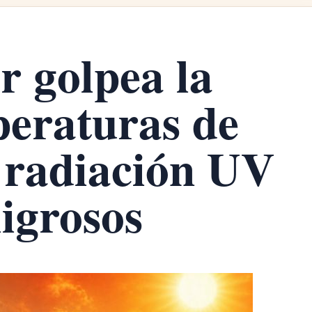
r golpea la
eraturas de
 radiación UV
ligrosos