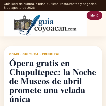
Guía local de cultura, ciudad, turismo, restaurantes y negocios.
8 de agosto de 2026
Menú
CDMX
·
CULTURA
·
PRINCIPAL
Ópera gratis en
Chapultepec: la Noche
de Museos de abril
promete una velada
única