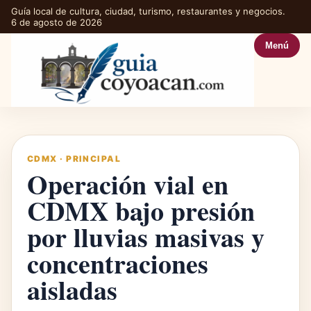
Guía local de cultura, ciudad, turismo, restaurantes y negocios.
6 de agosto de 2026
Menú
CDMX
·
PRINCIPAL
Operación vial en
CDMX bajo presión
por lluvias masivas y
concentraciones
aisladas