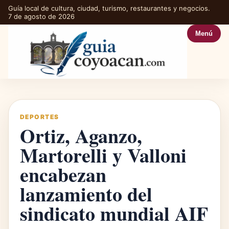
Guía local de cultura, ciudad, turismo, restaurantes y negocios.
7 de agosto de 2026
Menú
DEPORTES
Ortiz, Aganzo,
Martorelli y Valloni
encabezan
lanzamiento del
sindicato mundial AIF