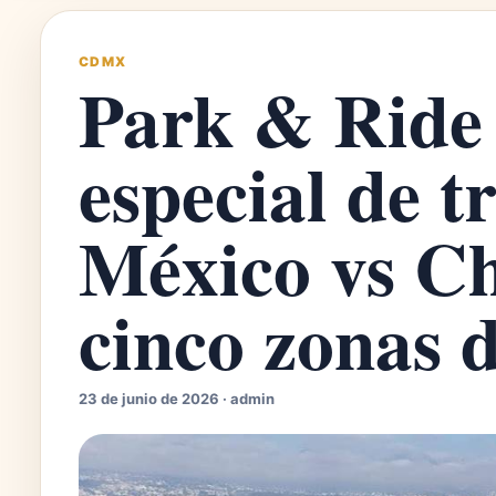
CDMX
Park & Ride
especial de t
México vs Ch
cinco zonas d
23 de junio de 2026 · admin