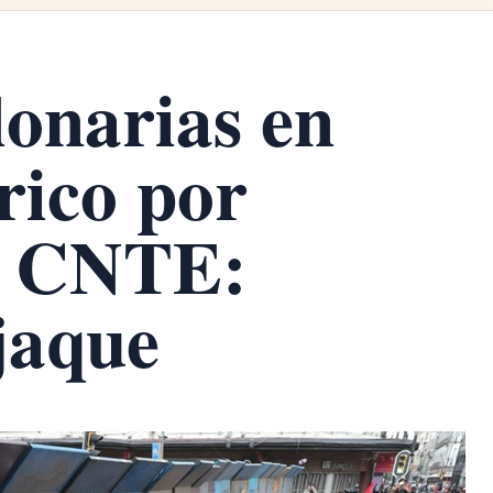
lonarias en
rico por
la CNTE:
jaque