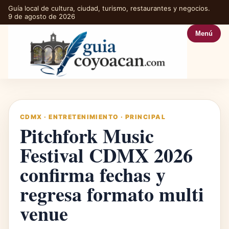
Guía local de cultura, ciudad, turismo, restaurantes y negocios.
9 de agosto de 2026
Menú
CDMX
·
ENTRETENIMIENTO
·
PRINCIPAL
Pitchfork Music
Festival CDMX 2026
confirma fechas y
regresa formato multi
venue