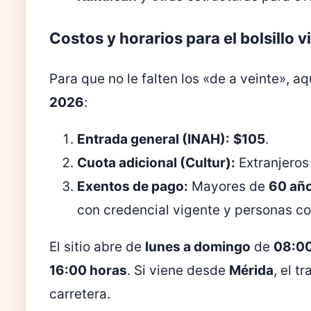
Costos y horarios para el bolsillo v
Para que no le falten los «de a veinte», a
2026
:
Entrada general (INAH):
$105
.
Cuota adicional (Cultur):
Extranjero
Exentos de pago:
Mayores de
60 añ
con credencial vigente y personas c
El sitio abre de
lunes a domingo
de
08:00
16:00 horas
. Si viene desde
Mérida
, el 
carretera.