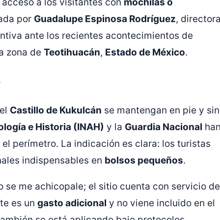
 acceso a los visitantes con
mochilas o
cada por
Guadalupe Espinosa Rodríguez
, director
ntiva ante los recientes acontecimientos de
la zona de
Teotihuacán
,
Estado de México
.
e
 el
Castillo de Kukulcán
se mantengan en pie y sin
ología e Historia (INAH)
y la
Guardia Nacional
ha
l perímetro. La indicación es clara: los turistas
nales indispensables en
bolsos pequeños
.
o se me achicopale; el sitio cuenta con servicio de
te es un
gasto adicional
y no viene incluido en el
también se está aplicando bajo protocolos