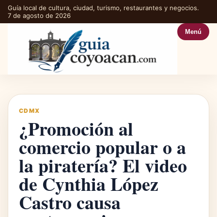
Guía local de cultura, ciudad, turismo, restaurantes y negocios.
7 de agosto de 2026
Menú
CDMX
¿Promoción al
comercio popular o a
la piratería? El video
de Cynthia López
Castro causa