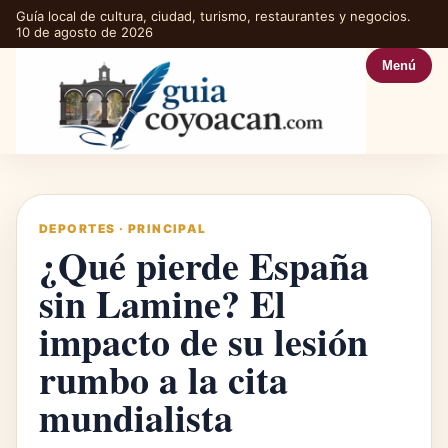
Guía local de cultura, ciudad, turismo, restaurantes y negocios.
10 de agosto de 2026
Menú
DEPORTES
·
PRINCIPAL
¿Qué pierde España
sin Lamine? El
impacto de su lesión
rumbo a la cita
mundialista