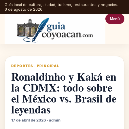
Guía local de cultura, ciudad, turismo, restaurantes y negocios.
6 de agosto de 2026
Menú
DEPORTES
·
PRINCIPAL
Ronaldinho y Kaká en
la CDMX: todo sobre
el México vs. Brasil de
leyendas
17 de abril de 2026 · admin