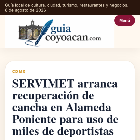
Guía local de cultura, ciudad, turismo, restaurantes y negocios.
8 de agosto de 2026
Menú
CDMX
SERVIMET arranca
recuperación de
cancha en Alameda
Poniente para uso de
miles de deportistas