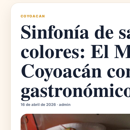
COYOACAN
Sinfonía de s
colores: El 
Coyoacán co
gastronómic
16 de abril de 2026 · admin