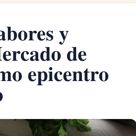
abores y
Mercado de
mo epicentro
o