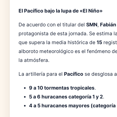
El Pacífico bajo la lupa de «El Niño»
De acuerdo con el titular del
SMN
,
Fabián
protagonista de esta jornada. Se estima 
que supera la media histórica de
15
regis
alboroto meteorológico es el fenómeno d
la atmósfera.
La artillería para el
Pacífico
se desglosa a
9 a 10 tormentas tropicales
.
5 a 6 huracanes categoría 1 y 2
.
4 a 5 huracanes mayores (categoría 3