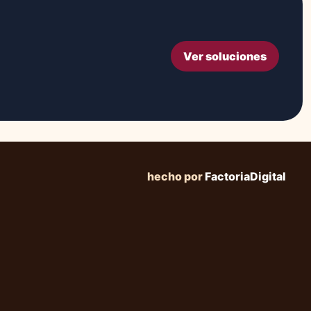
Ver soluciones
hecho por
FactoriaDigital