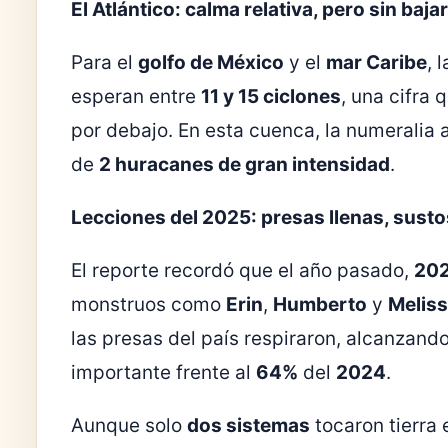
El Atlántico: calma relativa, pero sin baja
Para el
golfo de México
y el
mar Caribe
, 
esperan entre
11 y 15 ciclones
, una cifra
por debajo. En esta cuenca, la numeralia 
de
2 huracanes de gran intensidad
.
Lecciones del 2025: presas llenas, sust
El reporte recordó que el año pasado,
20
monstruos como
Erin
,
Humberto
y
Melis
las presas del país respiraron, alcanzand
importante frente al
64%
del
2024
.
Aunque solo
dos sistemas
tocaron tierra 