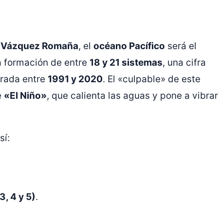
 Vázquez Romaña
, el
océano Pacífico
será el
la formación de entre
18 y 21 sistemas
, una cifra
trada entre
1991 y 2020
. El «culpable» de este
e
«El Niño»
, que calienta las aguas y pone a vibrar
sí:
, 4 y 5)
.