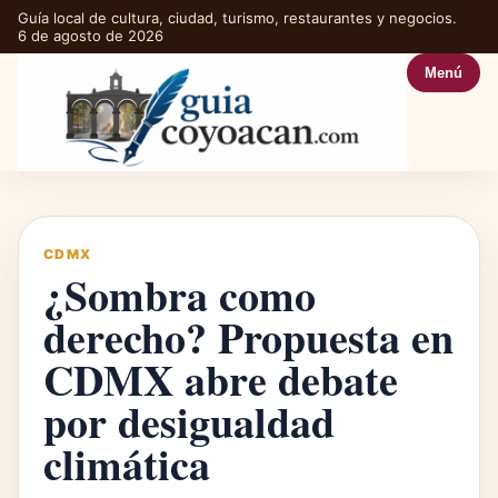
Guía local de cultura, ciudad, turismo, restaurantes y negocios.
6 de agosto de 2026
Menú
CDMX
¿Sombra como
derecho? Propuesta en
CDMX abre debate
por desigualdad
climática