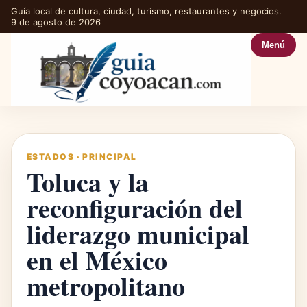
Guía local de cultura, ciudad, turismo, restaurantes y negocios.
9 de agosto de 2026
Menú
ESTADOS
·
PRINCIPAL
Toluca y la
reconfiguración del
liderazgo municipal
en el México
metropolitano