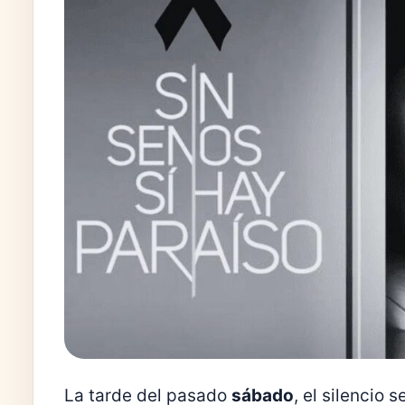
La tarde del pasado
sábado
, el silencio 