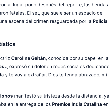
on al lugar poco después del reporte, las heridas
ron fatales. El set, que suele ser un espacio de
n una escena del crimen resguardada por la
Policía
ística
actriz
Carolina Gaitán
, conocida por su papel en la
os
«, expresó su dolor en redes sociales dedicand
da y te voy a extrañar. Dios te tenga abrazado, mi
alobos
manifestó su tristeza desde la distancia, y
aba en la entrega de los
Premios India Catalina
en