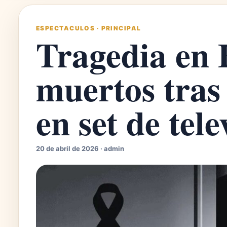
ESPECTACULOS
·
PRINCIPAL
Tragedia en 
muertos tra
en set de tele
20 de abril de 2026 · admin