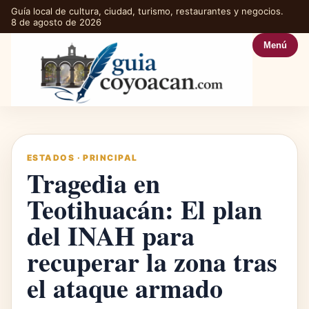
Guía local de cultura, ciudad, turismo, restaurantes y negocios.
8 de agosto de 2026
Menú
ESTADOS
·
PRINCIPAL
Tragedia en
Teotihuacán: El plan
del INAH para
recuperar la zona tras
el ataque armado