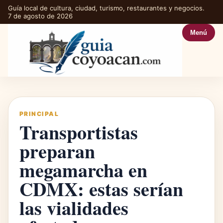
Guía local de cultura, ciudad, turismo, restaurantes y negocios.
7 de agosto de 2026
Menú
PRINCIPAL
Transportistas
preparan
megamarcha en
CDMX: estas serían
las vialidades