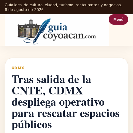
Guía local de cultura, ciudad, turismo, restaurantes y negocios.
6 de agosto de 2026
Menú
CDMX
Tras salida de la
CNTE, CDMX
despliega operativo
para rescatar espacios
públicos