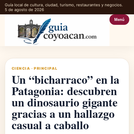
Guía local de cultura, ciudad, turismo, restaurantes y negocios.
5 de agosto de 2026
Menú
CIENCIA
·
PRINCIPAL
Un “bicharraco” en la
Patagonia: descubren
un dinosaurio gigante
gracias a un hallazgo
casual a caballo