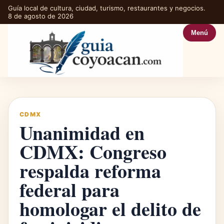
Guía local de cultura, ciudad, turismo, restaurantes y negocios.
8 de agosto de 2026
Menú
CDMX
Unanimidad en
CDMX: Congreso
respalda reforma
federal para
homologar el delito de