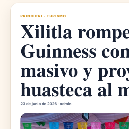
PRINCIPAL
·
TURISMO
Xilitla romp
Guinness co
masivo y proy
huasteca al
23 de junio de 2026 · admin