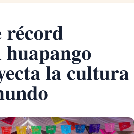
e récord
n huapango
ecta la cultura
 mundo